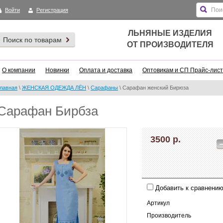
Войти
Регистрация
ЛЬНЯНЫЕ ИЗДЕЛИЯ
Поиск по товарам
ОТ ПРОИЗВОДИТЕЛЯ
О компании
Новинки
Оплата и доставка
Оптовикам и СП Прайс-лист
лавная
\
ЖЕНСКАЯ ОДЕЖДА ЛЁН
\
Сарафаны
\ Сарафан женский Бирюза
Сарафан Бирбза
3500 р.
Добавить к сравнени
Артикул
Производитель